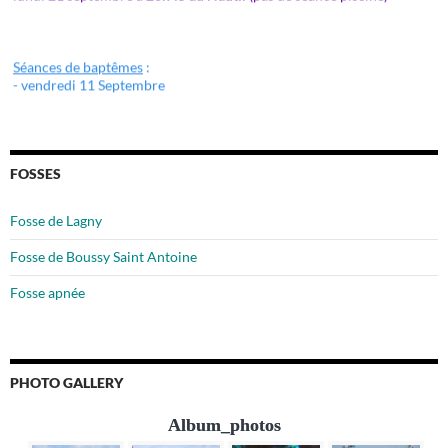
Séances de baptêmes
:
- vendredi 11 Septembre
- lundi 14 Septembre
- vendredi 18 Septembre
Venez nous retrouver au forum des associations de
Roissy en Brie le
Samedi 5 Septembre et de Pontault-Combault le 6 Septembre 2026
FOSSES
Fosse de Lagny
Fosse de Boussy Saint Antoine
Fosse apnée
PHOTO GALLERY
Album_photos