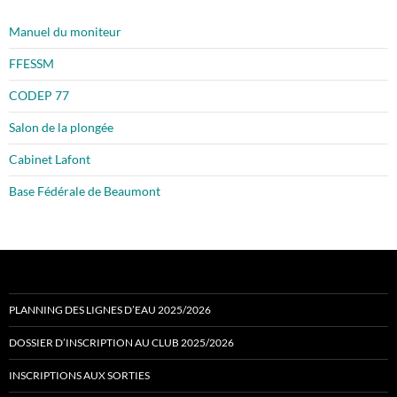
Manuel du moniteur
FFESSM
CODEP 77
Salon de la plongée
Cabinet Lafont
Base Fédérale de Beaumont
PLANNING DES LIGNES D’EAU 2025/2026
DOSSIER D’INSCRIPTION AU CLUB 2025/2026
INSCRIPTIONS AUX SORTIES