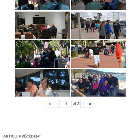
«
‹
of
2
›
»
Navigation
ARTICLE PRÉCÉDENT