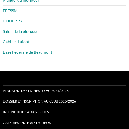
Manuel du moniteur
FFESSM
CODEP 77
Salon de la plongée
Cabinet Lafont
Base Fédérale de Beaumont
PLANNING DES LIGNES D’EAU 2025/2026
DOSSIER D’INSCRIPTION AU CLUB 2025/2026
INSCRIPTIONS AUX SORTIES
GALERIES PHOTOS ET VIDÉOS