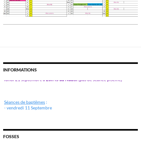
INFORMATIONS
Le bureau du Club de la Bulle vous attend pour le pot de rentrée le
lundi 21 septembre à
20h45 au Nautil
(pas de séance piscine)
Séances de baptêmes
:
- vendredi 11 Septembre
- lundi 14 Septembre
- vendredi 18 Septembre
Venez nous retrouver au forum des associations de
Roissy en Brie le
Samedi 5 Septembre et de Pontault-Combault le 6 Septembre 2026
FOSSES