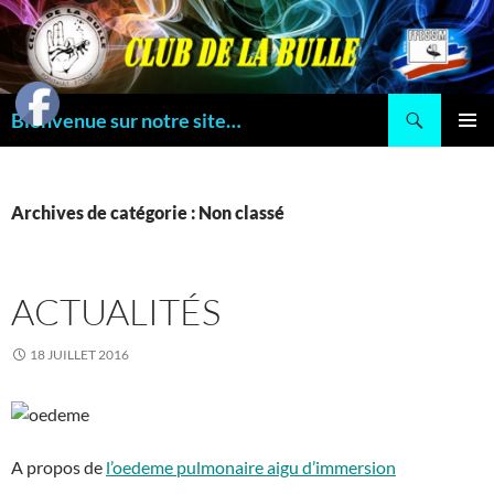
Aller
au
contenu
Recherche
Bienvenue sur notre site…
MENU
PRINCI
Archives de catégorie : Non classé
ACTUALITÉS
18 JUILLET 2016
A propos de
l’oedeme pulmonaire aigu d’immersion